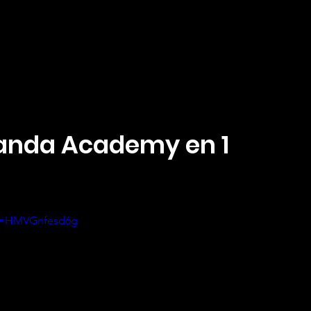
anda Academy en 1
?v=HMVGnfesd6g