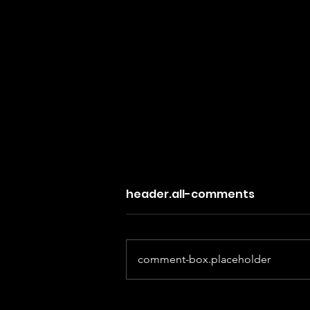
header.all-comments
comment-box.placeholder
Ballade en ville